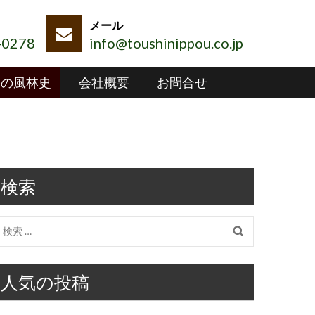
-0278
info@toushinippou.co.jp
和の風林史
会社概要
お問合せ
検索
検
索:
人気の投稿