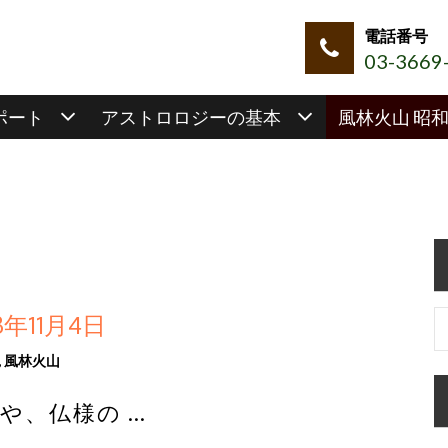
03-3669
ポート
アストロロジーの基本
風林火山 昭
年11月4日
,
風林火山
や、仏様の …