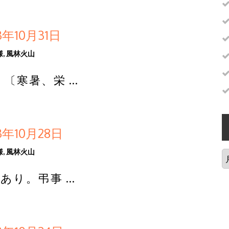
年10月31日
様
,
風林火山
〔寒暑、栄 …
年10月28日
様
,
風林火山
あり。弔事 …