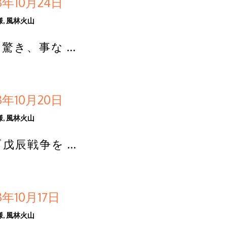
年10月24日
様
,
風林火山
驚き、事な …
年10月20日
様
,
風林火山
戊辰戦争を …
年10月17日
様
,
風林火山