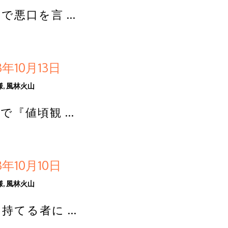
で悪口を言 …
年10月13日
様
,
風林火山
で『値頃観 …
年10月10日
様
,
風林火山
持てる者に …